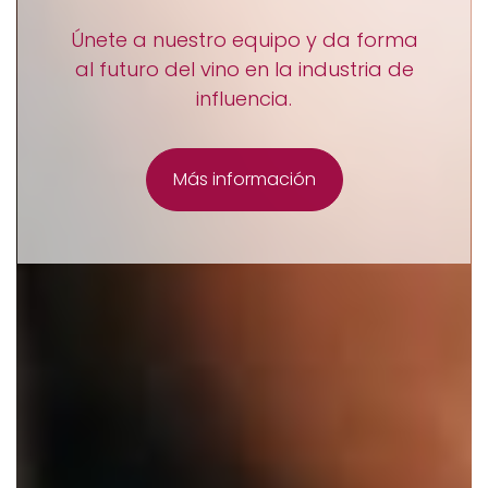
VinoInfluencers es una plataforma
digital privada de talentos del vino
que te apoya en tu plan de
marketing.
Más información