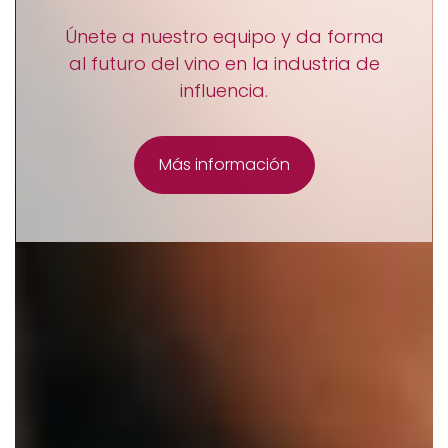
VinoInfluencers es una plataforma
digital privada de talentos del vino
que te apoya en tu plan de
marketing.
Más información