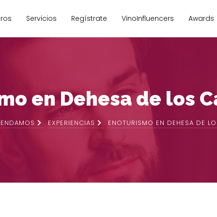
Pasar
al
ros
Servicios
Regístrate
VinoInfluencers
Awards
 principal
uenta de usuario
contenido
principal
mo en Dehesa de los 
MENDAMOS
EXPERIENCIAS
ENOTURISMO EN DEHESA DE L