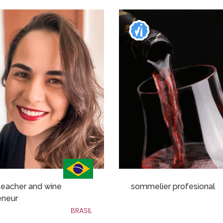
teacher and wine
sommelier profesional
eneur
BRASIL