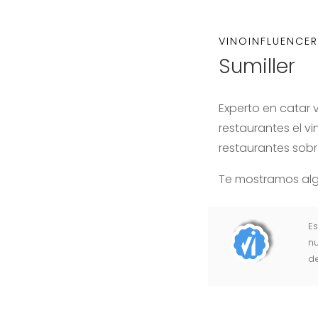
VINOINFLUENCE
Sumiller
Experto en catar v
restaurantes el v
restaurantes sobr
Te mostramos algu
Es
nu
d