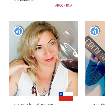
ARGENTINA
co wine travel agency
wine bl