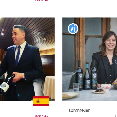
sommelier
ESPAÑA
A