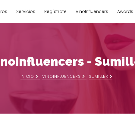
Pasar
al
ros
Servicios
Regístrate
VinoInfluencers
Awards
 principal
uenta de usuario
contenido
principal
inoInfluencers - Sumill
INICIO
VINOINFLUENCERS
SUMILLER