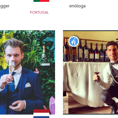
ogger
enóloga
PORTUGAL